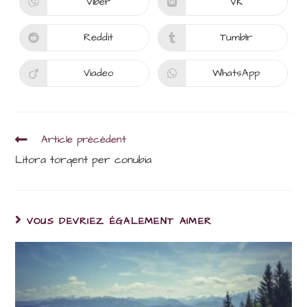
Viber
VK
Ouvrir
Ouvrir
fenêtre
fenêtre
dans
dans
une
une
autre
autre
Reddit
Tumblr
Ouvrir
Ouvrir
fenêtre
fenêtre
dans
dans
une
une
autre
autre
Viadeo
WhatsApp
Ouvrir
Ouvrir
fenêtre
fenêtre
dans
dans
une
une
autre
autre
fenêtre
fenêtre
Read
Article précédent
more
Litora torqent per conubia
articles
VOUS DEVRIEZ ÉGALEMENT AIMER