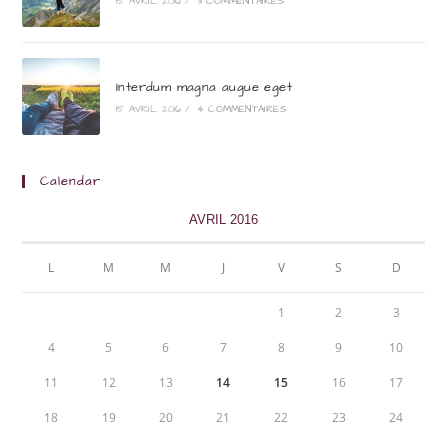
15 AVRIL 2016
/
3 COMMENTAIRES
Interdum magna augue eget
15 AVRIL 2016
/
4 COMMENTAIRES
Calendar
AVRIL 2016
L
M
M
J
V
S
D
1
2
3
4
5
6
7
8
9
10
11
12
13
14
15
16
17
18
19
20
21
22
23
24