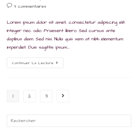
de
published:
category:
Post
3 commentaires
la
comments:
publication :
Lorem ipsum dolor sit amet, consectetur adipiscing elit.
Integer nec odio. Praesent libero. Sed cursus ante
dapibus diam. Sed nisi. Nulla quis sem at nibh elementum
imperdiet. Duis sagittis ipsum.…
Praesent
Continuer La Lecture
Libro
Se
Cursus
Ante
1
2
3
Aller à la page suivante