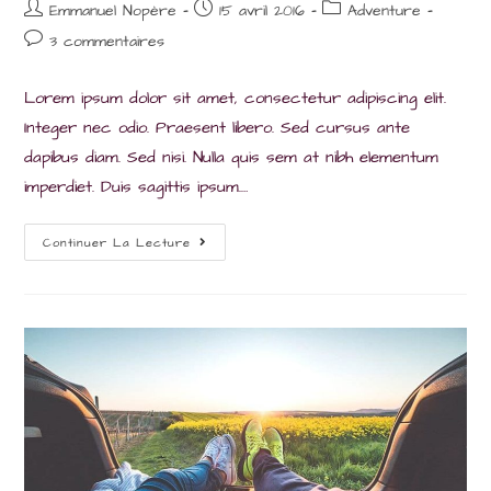
Auteur/autrice
Post
Post
Emmanuel Nopère
15 avril 2016
Adventure
de
published:
category:
Post
3 commentaires
la
comments:
publication :
Lorem ipsum dolor sit amet, consectetur adipiscing elit.
Integer nec odio. Praesent libero. Sed cursus ante
dapibus diam. Sed nisi. Nulla quis sem at nibh elementum
imperdiet. Duis sagittis ipsum.…
Torquent
Continuer La Lecture
Per
Conubia
Nostra