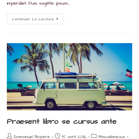
imperdiet. Duis sagittis ipsum.…
Metus
Continuer La Lecture
Vitae
Pharetra
Auctor
Praesent libro se cursus ante
Auteur/autrice
Post
Post
Emmanuel Nopère
15 avril 2016
Miscellaneous