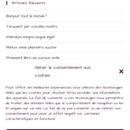
Articles Récents
Bonjour tout le monde !
Torquent per conubia nostra
Interdum magna augue eget
Metus vitae pharetra auctor
Praesent libro se cursus ante
Gérer le consentement aux
cookies
Commentaires Récents
Pour offrir les meilleures expériences, nous utilisons des technologies
Un commentateur WordPress
dans
Bonjour tout le monde !
telles que les cookies pour stocker et/ou accéder aux informations
des appareils. Le fait de consentir à ces technologies nous permettra
Nicolas Lecocq
dans
Velusce suscipit quis luctus
de traiter des données telles que le comportement de navigation ou les
ID uniques sur ce site. Le fait de ne pas consentir ou de retirer son
Nicolas Lecocq
dans
Interdum magna augue eget
consentement peut avoir un effet négatif sur certaines
caractéristiques et fonctions.
Nicolas Lecocq
dans
Interdum magna augue eget