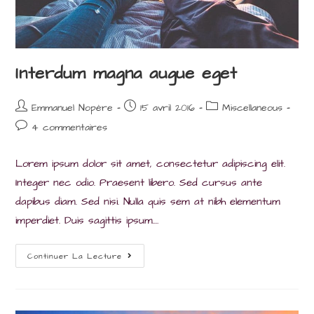
Interdum magna augue eget
Auteur/autrice
Post
Post
Emmanuel Nopère
15 avril 2016
Miscellaneous
de
published:
category:
Post
4 commentaires
la
comments:
publication :
Lorem ipsum dolor sit amet, consectetur adipiscing elit.
Integer nec odio. Praesent libero. Sed cursus ante
dapibus diam. Sed nisi. Nulla quis sem at nibh elementum
imperdiet. Duis sagittis ipsum.…
Interdum
Continuer La Lecture
Magna
Augue
Eget