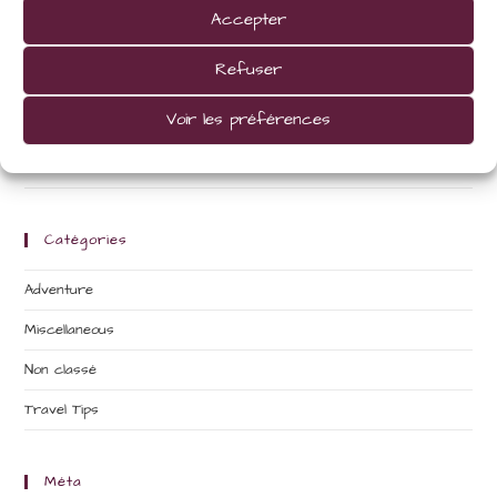
Nicolas Lecocq
dans
Interdum magna augue eget
Accepter
Refuser
Archives
Voir les préférences
mars 2019
avril 2016
Catégories
Adventure
Miscellaneous
Non classé
Travel Tips
Méta