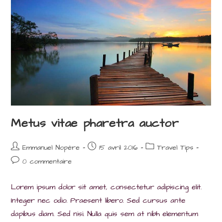
Metus vitae pharetra auctor
Auteur/autrice
Post
Post
Emmanuel Nopère
15 avril 2016
Travel Tips
de
published:
category:
Post
0 commentaire
la
comments:
publication :
Lorem ipsum dolor sit amet, consectetur adipiscing elit.
Integer nec odio. Praesent libero. Sed cursus ante
dapibus diam. Sed nisi. Nulla quis sem at nibh elementum