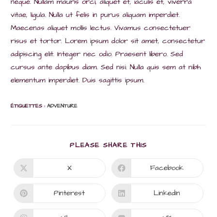
neque. Nullam mauris orci, aliquet et, iaculis et, viverra
vitae, ligula. Nulla ut felis in purus aliquam imperdiet.
Maecenas aliquet mollis lectus. Vivamus consectetuer
risus et tortor. Lorem ipsum dolor sit amet, consectetur
adipiscing elit. Integer nec odio. Praesent libero. Sed
cursus ante dapibus diam. Sed nisi. Nulla quis sem at nibh
elementum imperdiet. Duis sagittis ipsum.
ÉTIQUETTES :
ADVENTURE
PARTAGER
PLEASE SHARE THIS
CE
CONTENU
X
Facebook
Ouvrir
Ouvrir
dans
dans
une
une
autre
autre
Pinterest
LinkedIn
Ouvrir
Ouvrir
fenêtre
fenêtre
dans
dans
une
une
autre
autre