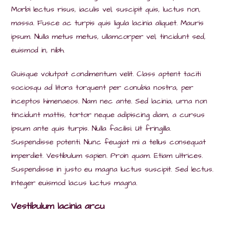
Morbi lectus risus, iaculis vel, suscipit quis, luctus non,
massa. Fusce ac turpis quis ligula lacinia aliquet. Mauris
ipsum. Nulla metus metus, ullamcorper vel, tincidunt sed,
euismod in, nibh.
Quisque volutpat condimentum velit. Class aptent taciti
sociosqu ad litora torquent per conubia nostra, per
inceptos himenaeos. Nam nec ante. Sed lacinia, urna non
tincidunt mattis, tortor neque adipiscing diam, a cursus
ipsum ante quis turpis. Nulla facilisi. Ut fringilla.
Suspendisse potenti. Nunc feugiat mi a tellus consequat
imperdiet. Vestibulum sapien. Proin quam. Etiam ultrices.
Suspendisse in justo eu magna luctus suscipit. Sed lectus.
Integer euismod lacus luctus magna.
Vestibulum lacinia arcu