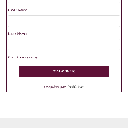
First Name
Last Name
* = Champ requis
Propulsé par
MailChimp
!