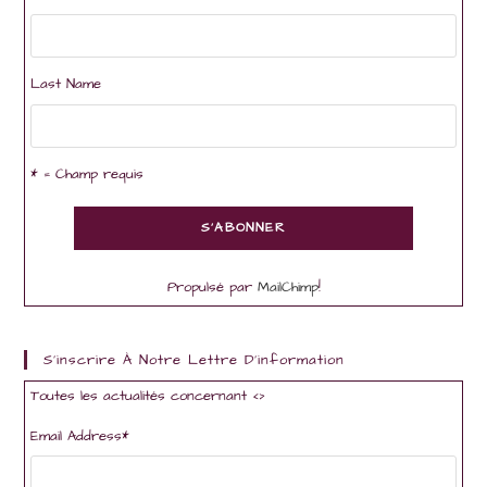
Last Name
* = Champ requis
Propulsé par
MailChimp
!
S'inscrire À Notre Lettre D'information
Toutes les actualités concernant <
>
Email Address
*