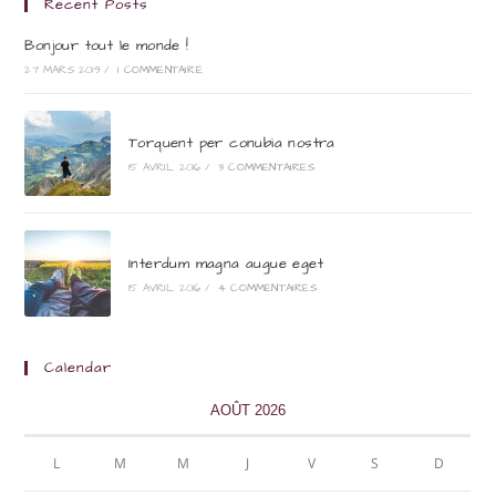
Recent Posts
Bonjour tout le monde !
27 MARS 2019
/
1 COMMENTAIRE
Torquent per conubia nostra
15 AVRIL 2016
/
3 COMMENTAIRES
Interdum magna augue eget
15 AVRIL 2016
/
4 COMMENTAIRES
Calendar
AOÛT 2026
L
M
M
J
V
S
D