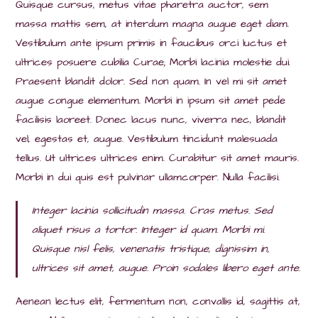
Quisque cursus, metus vitae pharetra auctor, sem
massa mattis sem, at interdum magna augue eget diam.
Vestibulum ante ipsum primis in faucibus orci luctus et
ultrices posuere cubilia Curae; Morbi lacinia molestie dui.
Praesent blandit dolor. Sed non quam. In vel mi sit amet
augue congue elementum. Morbi in ipsum sit amet pede
facilisis laoreet. Donec lacus nunc, viverra nec, blandit
vel, egestas et, augue. Vestibulum tincidunt malesuada
tellus. Ut ultrices ultrices enim. Curabitur sit amet mauris.
Morbi in dui quis est pulvinar ullamcorper. Nulla facilisi.
Integer lacinia sollicitudin massa. Cras metus. Sed
aliquet risus a tortor. Integer id quam. Morbi mi.
Quisque nisl felis, venenatis tristique, dignissim in,
ultrices sit amet, augue. Proin sodales libero eget ante.
Aenean lectus elit, fermentum non, convallis id, sagittis at,