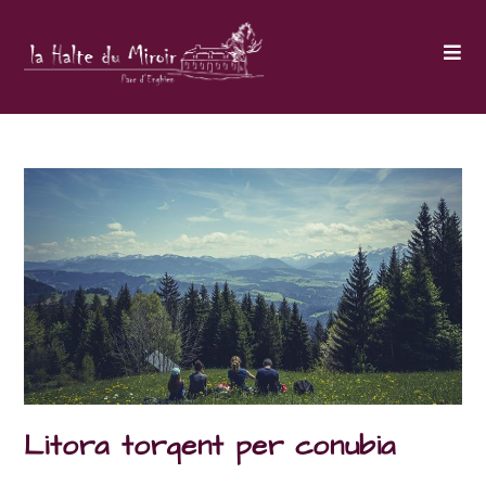
Skip
to
content
Litora torqent per conubia