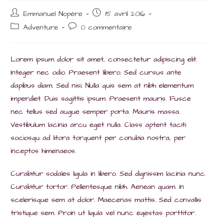
Auteur/autrice
Post
Emmanuel Nopère
15 avril 2016
de
published:
Post
Post
Adventure
0 commentaire
la
category:
comments:
publication :
Lorem ipsum dolor sit amet, consectetur adipiscing elit.
Integer nec odio. Praesent libero. Sed cursus ante
dapibus diam. Sed nisi. Nulla quis sem at nibh elementum
imperdiet. Duis sagittis ipsum. Praesent mauris. Fusce
nec tellus sed augue semper porta. Mauris massa.
Vestibulum lacinia arcu eget nulla. Class aptent taciti
sociosqu ad litora torquent per conubia nostra, per
inceptos himenaeos.
Curabitur sodales ligula in libero. Sed dignissim lacinia nunc.
Curabitur tortor. Pellentesque nibh. Aenean quam. In
scelerisque sem at dolor. Maecenas mattis. Sed convallis
tristique sem. Proin ut ligula vel nunc egestas porttitor.