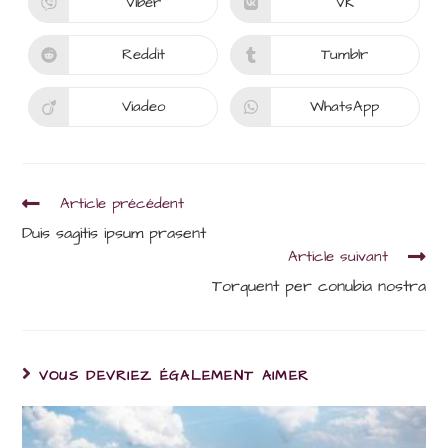
Viber
VK
Ouvrir
Ouvrir
fenêtre
fenêtre
dans
dans
une
une
autre
autre
Reddit
Tumblr
Ouvrir
Ouvrir
fenêtre
fenêtre
dans
dans
une
une
autre
autre
Viadeo
WhatsApp
Ouvrir
Ouvrir
fenêtre
fenêtre
dans
dans
une
une
autre
autre
fenêtre
fenêtre
Read
Article précédent
more
Duis sagitis ipsum prasent
articles
Article suivant
Torquent per conubia nostra
VOUS DEVRIEZ ÉGALEMENT AIMER