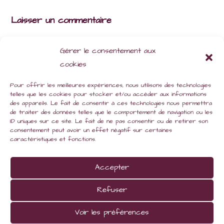
Laisser un commentaire
Comment
Gérer le consentement aux
cookies
Pour offrir les meilleures expériences, nous utilisons des technologies
telles que les cookies pour stocker et/ou accéder aux informations
des appareils. Le fait de consentir à ces technologies nous permettra
de traiter des données telles que le comportement de navigation ou les
ID uniques sur ce site. Le fait de ne pas consentir ou de retirer son
Enter
consentement peut avoir un effet négatif sur certaines
your
caractéristiques et fonctions.
name
Enter
or
Accepter
your
username
email
Enter
Refuser
to
address
your
comment
to
Voir les préférences
website
comment