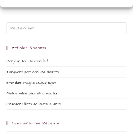
URL
(optional)
Articles Récents
Bonjour tout le monde !
Torquent per conubia nostra
Interdum magna augue eget
Metus vitae pharetra auctor
Praesent libro se cursus ante
Commentaires Récents